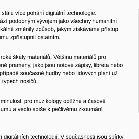
tále více pohání digitální technologie.
chází podobným vývojem jako všechny humanitní
adikálně změnily způsob, jakým získáváme přístup
mu zpřístupnit ostatním.
iroké škály materiálů. Většinu materiálů pro
těné prameny, jako jsou notové zápisy, libreta nebo
v případě současné hudby nebo lidových písní už
 typech nosičů.
 minulosti pro muzikology obtížné a časově
kumu a vedlo spíše k pečlivému zkoumání
digitálních technologií. V současnosti jsou sbírky