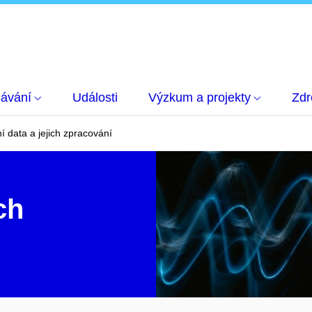
lávání
Události
Výzkum a projekty
Zdr
 data a jejich zpracování
ch