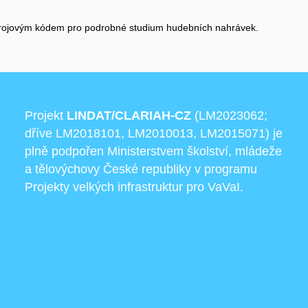
 zdrojovým kódem pro podrobné studium hudebních nahrávek.
Projekt
LINDAT/CLARIAH-CZ
(LM2023062;
dříve LM2018101, LM2010013, LM2015071) je
plně podpořen Ministerstvem školství, mládeže
a tělovýchovy České republiky v programu
Projekty velkých infrastruktur pro VaVaI.