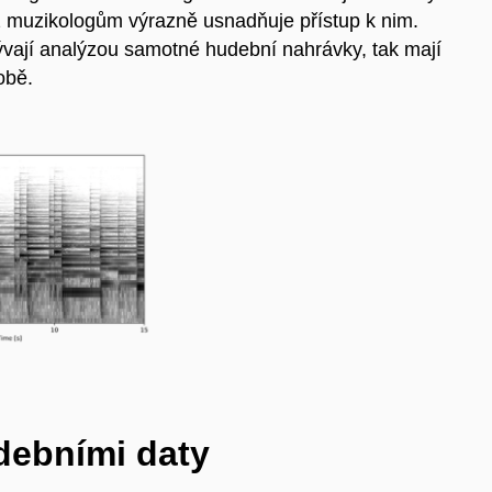
ož muzikologům výrazně usnadňuje přístup k nim.
abývají analýzou samotné hudební nahrávky, tak mají
obě.
udebními daty