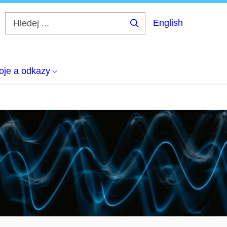
English
Hledej
...
oje a odkazy