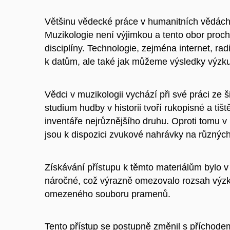
Většinu vědecké práce v humanitních vědách s
Muzikologie není výjimkou a tento obor pro
disciplíny. Technologie, zejména internet, r
k datům, ale také jak můžeme výsledky výzku
Vědci v muzikologii vychází při své práci ze š
studium hudby v historii tvoří rukopisné a tiš
inventáře nejrůznějšího druhu. Oproti tomu 
jsou k dispozici zvukové nahrávky na různých
Získávání přístupu k těmto materiálům bylo v
náročné, což výrazně omezovalo rozsah výz
omezeného souboru pramenů.
Tento přístup se postupně změnil s příchodem 