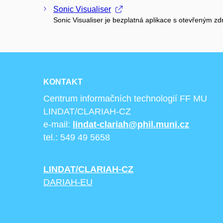
Sonic Visualiser
Sonic Visualiser je bezplatná aplikace s otevřeným
KONTAKT
Centrum informačních technologií FF MU
LINDAT/CLARIAH-CZ
e-mail:
lindat-clariah@phil.muni.cz
tel.: 549 49 5658
LINDAT/CLARIAH-CZ
DARIAH-EU