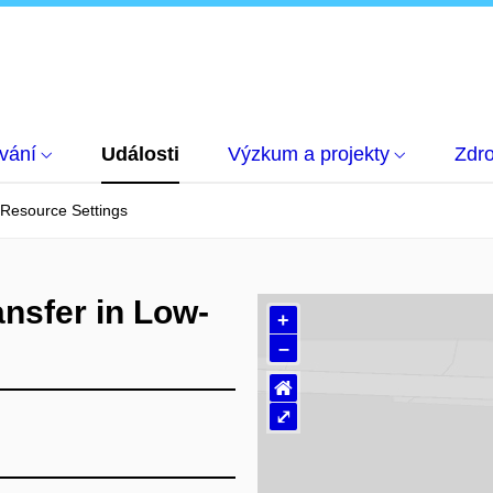
vání
Události
Výzkum a projekty
Zdro
-Resource Settings
ansfer in Low-
+
–
⌂
⤢