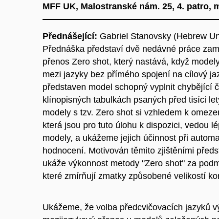
MFF UK, Malostranské nám. 25, 4. patro, 
Přednášející:
Gabriel Stanovsky (Hebrew Uni
Přednáška představí dvě nedávné práce zam
přenos Zero shot, který nastává, když model
mezi jazyky bez přímého spojení na cílový ja
představen model schopný vyplnit chybějící č
klínopisných tabulkách psaných před tisíci let
modely s tzv. Zero shot si vzhledem k omez
která jsou pro tuto úlohu k dispozici, vedou 
modely, a ukážeme jejich účinnost při automa
hodnocení. Motivován těmito zjištěními předs
ukáže výkonnost metody "Zero shot" za pod
které zmírňují zmatky způsobené velikostí ko
Ukážeme, že volba předcvičovacích jazyků v