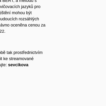
a BERT, a metodu s
cvičovacích jazyků pro
ištění mohou být
budoucích rozsáhlých
edávno oceněna cenou za
22.
bě tak prostřednictvím
jit ke streamované
ujte:
sevcikova