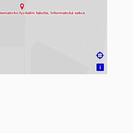
čítám mapu…

i