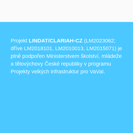
Projekt
LINDAT/CLARIAH-CZ
(LM2023062;
dříve LM2018101, LM2010013, LM2015071) je
plně podpořen Ministerstvem školství, mládeže
a tělovýchovy České republiky v programu
Projekty velkých infrastruktur pro VaVaI.