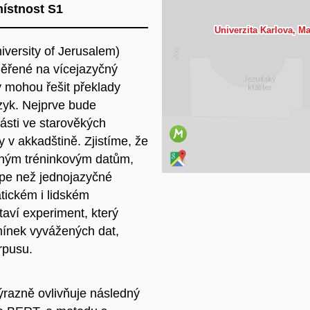
místnost S1
Na
versity of Jerusalem)
ěřené na vícejazyčný
y mohou řešit překlady
zyk. Nejprve bude
ásti ve starověkých
y v akkadštině. Zjistíme, že
eným tréninkovým datům,
lépe než jednojazyčné
tickém i lidském
taví experiment, který
mínek vyvážených dat,
rpusu.
ýrazně ovlivňuje následný