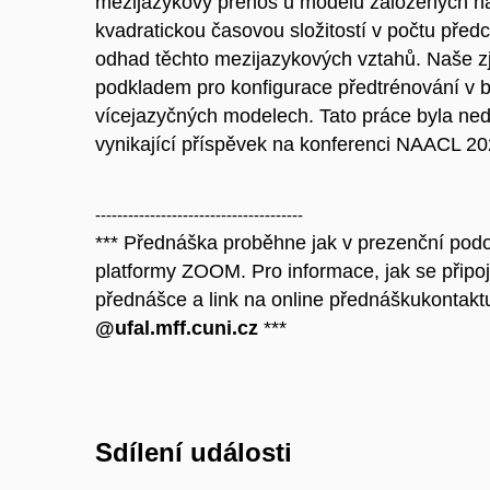
mezijazykový přenos u modelů založených n
kvadratickou časovou složitostí v počtu před
odhad těchto mezijazykových vztahů. Naše zj
podkladem pro konfigurace předtrénování v 
vícejazyčných modelech. Tato práce byla n
vynikající příspěvek na konferenci NAACL 20
--------------------------------------
*** Přednáška proběhne jak v prezenční podo
platformy ZOOM. Pro informace, jak se připo
přednášce a link na online přednáškukontakt
@ufal.mff.cuni.cz
***
Sdílení události