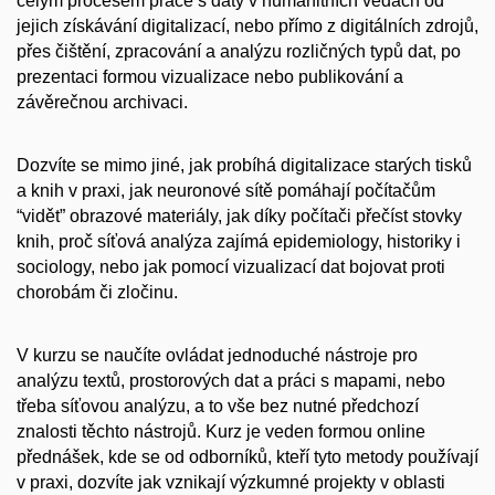
celým procesem práce s daty v humanitních vědách od
jejich získávání digitalizací, nebo přímo z digitálních zdrojů,
přes čištění, zpracování a analýzu rozličných typů dat, po
prezentaci formou vizualizace nebo publikování a
závěrečnou archivaci.
Dozvíte se mimo jiné, jak probíhá digitalizace starých tisků
a knih v praxi, jak neuronové sítě pomáhají počítačům
“vidět” obrazové materiály, jak díky počítači přečíst stovky
knih, proč síťová analýza zajímá epidemiology, historiky i
sociology, nebo jak pomocí vizualizací dat bojovat proti
chorobám či zločinu.
V kurzu se naučíte ovládat jednoduché nástroje pro
analýzu textů, prostorových dat a práci s mapami, nebo
třeba síťovou analýzu, a to vše bez nutné předchozí
znalosti těchto nástrojů. Kurz je veden formou online
přednášek, kde se od odborníků, kteří tyto metody používají
v praxi, dozvíte jak vznikají výzkumné projekty v oblasti