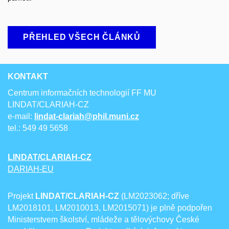
PŘEHLED VŠECH ČLÁNKŮ
KONTAKT
Centrum informačních technologií FF MU
LINDAT/CLARIAH-CZ
e-mail:
lindat-clariah@phil.muni.cz
tel.: 549 49 5658
LINDAT/CLARIAH-CZ
DARIAH-EU
Projekt
LINDAT/CLARIAH-CZ
(LM2023062; dříve
LM2018101, LM2010013, LM2015071) je plně podpořen
Ministerstvem školství, mládeže a tělovýchovy České