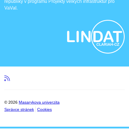
republiky v programu Projekty velkých infrastruktur pro
VaVaI.
RSS
© 2026
Masarykova univerzita
Správce stránek
Cookies